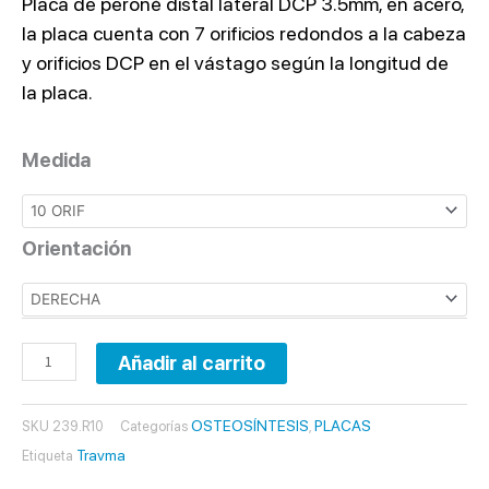
Placa de peroné distal lateral DCP 3.5mm, en acero,
la placa cuenta con 7 orificios redondos a la cabeza
y orificios DCP en el vástago según la longitud de
la placa.
PLACA
Medida
PERONÉ
DISTAL
LATERAL
Orientación
DCP
3.5
MM
cantidad
Añadir al carrito
OSTEOSÍNTESIS
PLACAS
SKU
239.R10
Categorías
,
Travma
Etiqueta