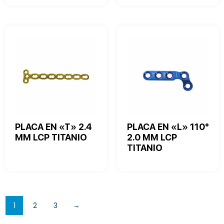
PLACA EN «T» 2.4
PLACA EN «L» 110°
MM LCP TITANIO
2.0 MM LCP
TITANIO
1
2
3
→