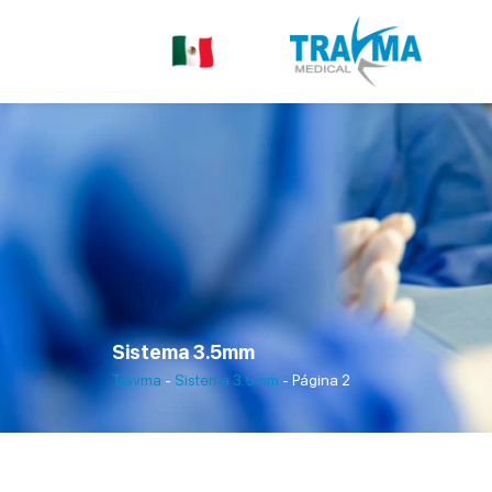
Ir
al
contenido
Sistema 3.5mm
Travma
-
Sistema 3.5mm
-
Página 2