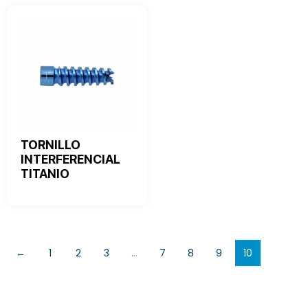
TORNILLO
INTERFERENCIAL
TITANIO
←
1
2
3
…
7
8
9
10